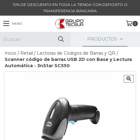
10% DE DESCUENTO EN TODA LA TIENDA CON DEPOSITO O
TRANSFERENCIA BANCARIA
MENÚ
0
PRODUCTOS
Inicio
/
Retail
/
Lectoras de Códigos de Barras y QR
/
Scanner código de barras USB 2D con Base y Lectura
Automática - 3nStar SC550