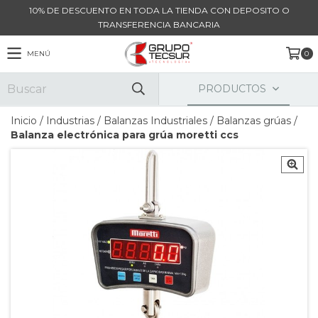
10% DE DESCUENTO EN TODA LA TIENDA CON DEPOSITO O
TRANSFERENCIA BANCARIA
MENÚ
0
PRODUCTOS
Inicio
/
Industrias
/
Balanzas Industriales
/
Balanzas grúas
/
Balanza electrónica para grúa moretti ccs