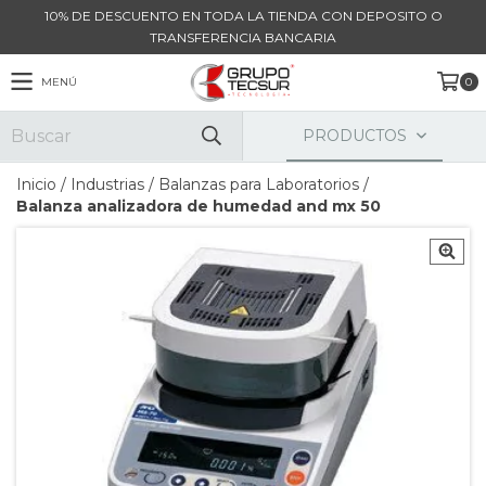
10% DE DESCUENTO EN TODA LA TIENDA CON DEPOSITO O
TRANSFERENCIA BANCARIA
MENÚ
0
PRODUCTOS
Inicio
/
Industrias
/
Balanzas para Laboratorios
/
Balanza analizadora de humedad and mx 50